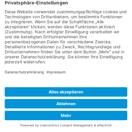
ALEX­AN­DER
MIT­AR­BEI­TER
ALI­JA
MIT­AR­BEI­TER
ANDEL­KA B
MIT­AR­BEI­TE­RIN