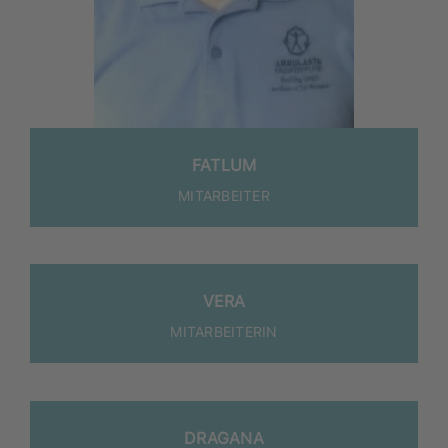
FAT­LUM
MITARBEITER
VERA
MIT­AR­BEI­TE­RIN
DRA­GA­NA