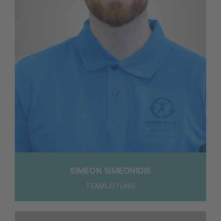
SIME­ON SIMEONIDIS
TEAM­LEI­TUNG