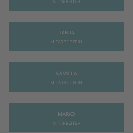
MITARBEITER
TAN­JA
MIT­AR­BEI­TE­RIN
KAMIL­LA
MIT­AR­BEI­TE­RIN
MAR­KO
MITARBEITER