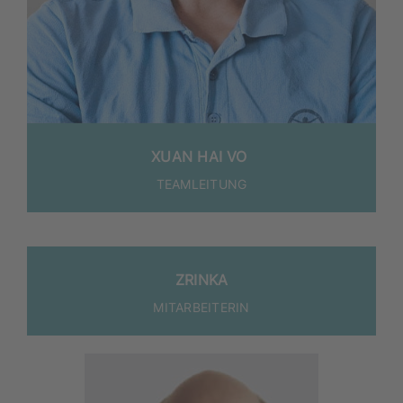
XUAN HAI VO
TEAM­LEI­TUNG
ZRIN­KA
MIT­AR­BEI­TE­RIN