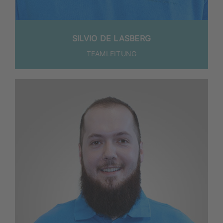
SIL­VIO DE LASBERG
TEAM­LEI­TUNG