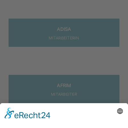
ADI­SA
MIT­AR­BEI­TE­RIN
AFRIM
MIT­AR­BEI­TER