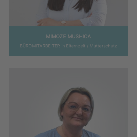
MIMOZE MUSHICA
BÜROMITARBEITER in Eltern­zeit / Mutterschutz