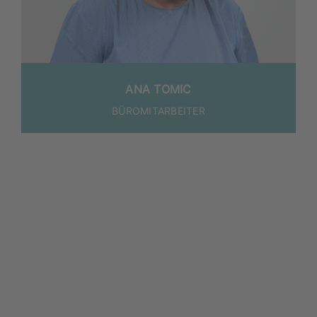
ANA TOMIC
BÜRO­MIT­AR­BEI­TER