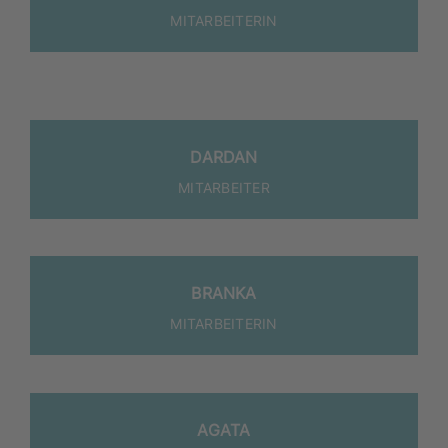
MIT­AR­BEI­TE­RIN
DAR­DAN
MITARBEITER
BRAN­KA
MIT­AR­BEI­TE­RIN
AGA­TA