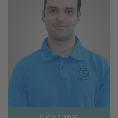
VLA­DI­MIR HODZIC