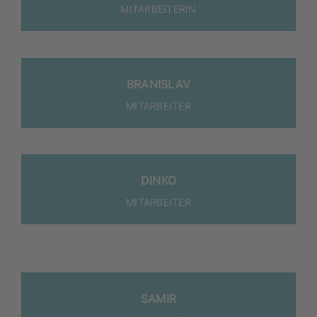
MIT­AR­BEI­TE­RIN
BRA­NIS­LAV
MITARBEITER
DIN­KO
MITARBEITER
SAMIR