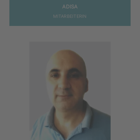
ADI­SA
MIT­AR­BEI­TE­RIN