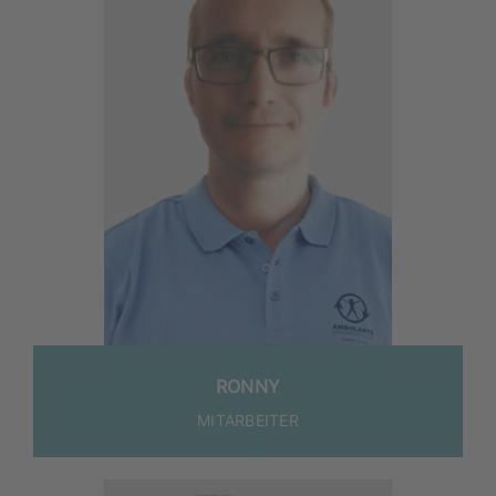
RON­NY
MITARBEITER